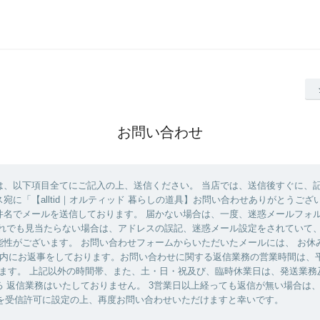
お問い合わせ
は、以下項目全てにご記入の上、送信ください。 当店では、送信後すぐに、
宛に「【alltid｜オルティッド 暮らしの道具】お問い合わせありがとうござ
件名でメールを送信しております。 届かない場合は、一度、迷惑メールフォ
それでも見当たらない場合は、アドレスの誤記、迷惑メール設定をされていて
能性がございます。 お問い合わせフォームからいただいたメールには、 お休
内にお返事をしております。お問い合わせに関する返信業務の営業時間は、平日 
なります。 上記以外の時間帯、また、土・日・祝及び、臨時休業日は、発送業
る 返信業務はいたしておりません。 3営業日以上経っても返信が無い場合は
d.jp」を受信許可に設定の上、再度お問い合わせいただけますと幸いです。